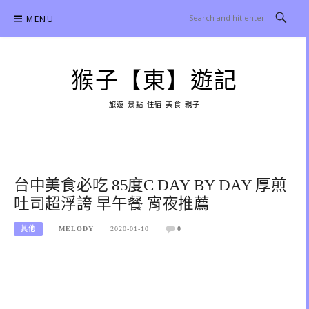
Skip
MENU
to
content
猴子【東】遊記
旅遊 景點 住宿 美食 親子
台中美食必吃 85度C DAY BY DAY 厚煎
吐司超浮誇 早午餐 宵夜推薦
其他
MELODY
2020-01-10
0