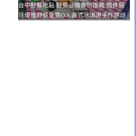
台中野餐地點 野餐必備食物推薦 週休假
日優雅野餐全靠O.S.義式冰淇淋手作烘焙