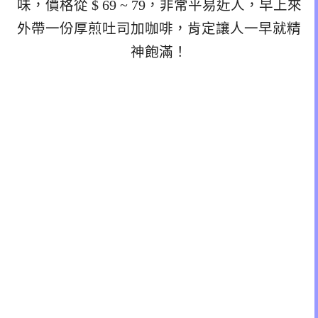
味，價格從 $ 69 ~ 79，非常平易近人，早上來
外帶一份厚煎吐司加咖啡，肯定讓人一早就精
神飽滿！