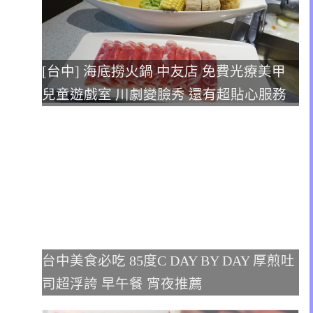
[台中] 海底撈火鍋 中友店 免費光療美甲
兒童遊戲室 川劇變臉秀 還有超貼心服務
台中美食必吃 85度C DAY BY DAY 厚煎吐
司超浮誇 早午餐 宵夜推薦