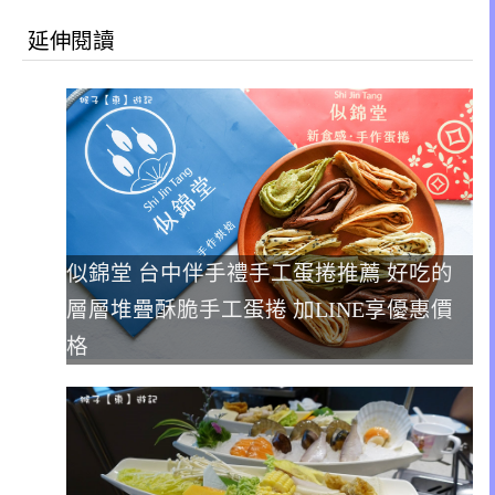
延伸閱讀
似錦堂 台中伴手禮手工蛋捲推薦 好吃的
層層堆疊酥脆手工蛋捲 加LINE享優惠價
格