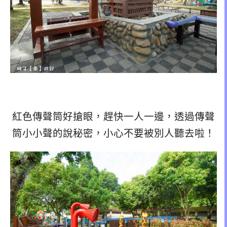
紅色傳聲筒好搶眼，趕快一人一邊，透過傳聲
筒小小聲的說秘密，小心不要被別人聽去啦！