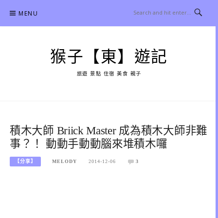
Skip
MENU
to
content
猴子【東】遊記
旅遊 景點 住宿 美食 親子
積木大師 Briick Master 成為積木大師非難
事？！ 動動手動動腦來堆積木囉
【分享】
MELODY
2014-12-06
3