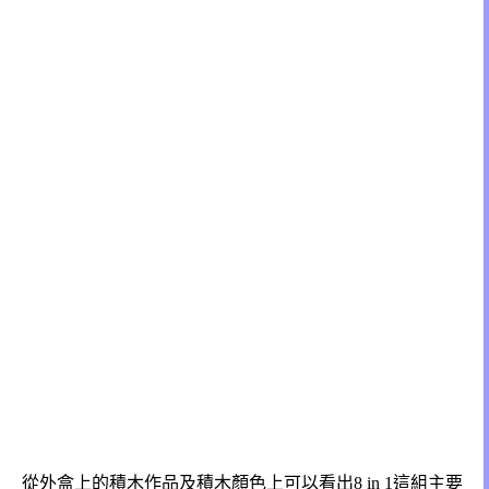
從外盒上的積木作品及積木顏色上可以看出8 in 1這組主要