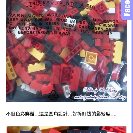
不但色彩鮮豔…還是圓角設計…好拆好拔的鬆緊度….