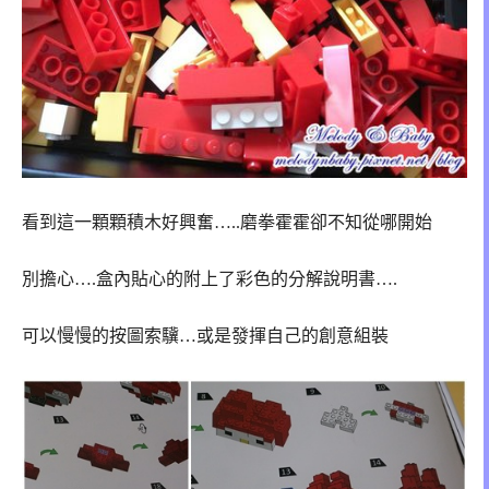
看到這一顆顆積木好興奮…..磨拳霍霍卻不知從哪開始
別擔心….盒內貼心的附上了彩色的分解說明書….
可以慢慢的按圖索驥…或是發揮自己的創意組裝