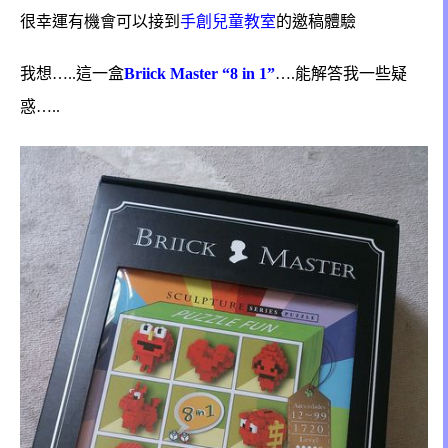
很幸運有機會可以接到
手創兒童教室
的邀稿體驗
我想…..這一盒
Briick Master “8 in 1”
….能解答我一些疑
惑…..