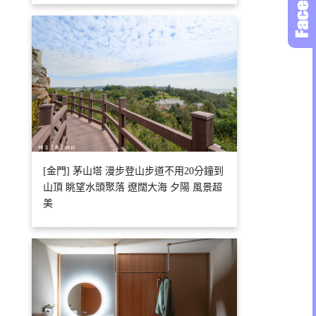
[金門] 茅山塔 漫步登山步道不用20分鐘到
山頂 眺望水頭聚落 遼闊大海 夕陽 風景超
美