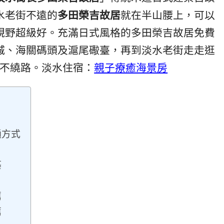
水老街不遠的
多田榮吉故居
就在半山腰上，可以
視野超級好。充滿日式風格的多田榮吉故居免費
城、海關碼頭及滬尾礮臺，再到淡水老街走走逛
不繞路。淡水住宿：
親子療癒海景房
通方式
築
薦
薦