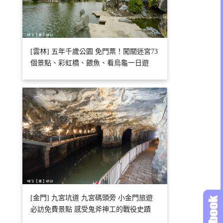
[雲林] 五年千歲公園 免門票！闖關迷宮73
個景點、彩虹橋、餵魚、看烏龜一日遊
[金門] 九宮坑道 九宮碼頭旁 小金門旅遊
必訪免費景點 感受鬼斧神工的戰役史蹟