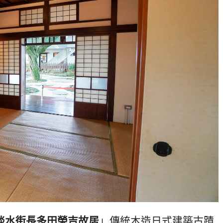
淡水街長多田榮吉故居
」傳統木造日式建築古蹟