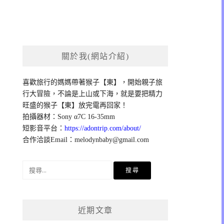
關於我(網站介紹)
喜歡旅行的媽媽帶著猴子【東】，開始親子旅
行大冒險，不論是上山或下海，就是要把精力
旺盛的猴子【東】放完電再回家！
拍攝器材：Sony α7C 16-35mm
短影音平台：
https://adontrip.com/about/
合作洽談Email：
melodynbaby@gmail.com
搜
尋
關
鍵
近期文章
字: