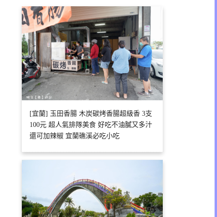
[宜蘭] 玉田香腸 木炭碳烤香腸超級香 3支
100元 超人氣排隊美食 好吃不油膩又多汁
還可加辣椒 宜蘭礁溪必吃小吃