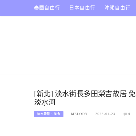
Skip
泰國自由行
日本自由行
沖繩自由行
to
content
[新北] 淡水街長多田榮吉故居 
淡水河
MELODY
2023-01-23
0
淡水景點、美食