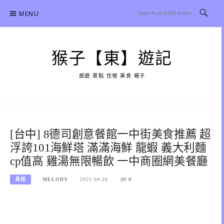
Skip
MENU
to
content
猴子【東】遊記
旅遊 景點 住宿 美食 親子
[台中] 8德司創意餐館一中街美食推薦 超
浮誇101海鮮塔 滿滿海鮮 龍蝦 義大利麵
cp值高 雞湯無限暢飲 一中商圈網美餐廳
其他
MELODY
2021-04-26
0