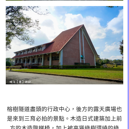
榕樹隧道盡頭的行政中心，後方的露天廣場也
是來到三育必拍的景點。木造日式建築加上前
方的木造階梯椅，加上被高聳綠樹環繞的綠