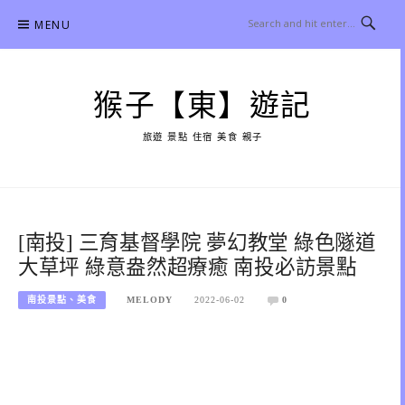
Skip
MENU
to
content
猴子【東】遊記
旅遊 景點 住宿 美食 親子
[南投] 三育基督學院 夢幻教堂 綠色隧道
大草坪 綠意盎然超療癒 南投必訪景點
南投景點、美食
MELODY
2022-06-02
0