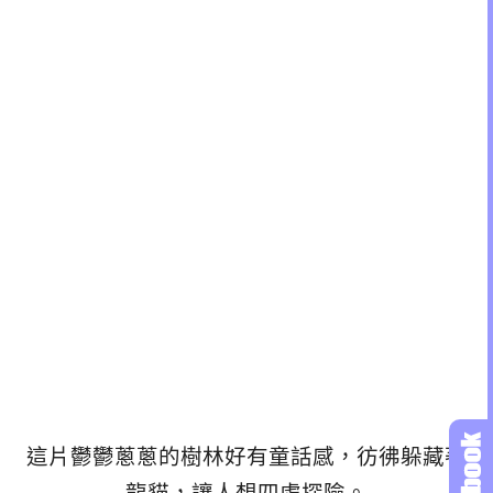
這片鬱鬱蔥蔥的樹林好有童話感，彷彿躲藏著