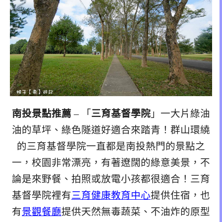
南投景點推薦
– 「
三育基督學院
」一大片綠油
油的草坪、綠色隧道好適合來踏青！群山環繞
的三育基督學院一直都是南投熱門的景點之
一，校園非常漂亮，有著遼闊的綠意美景，不
論是來野餐、拍照或放電小孩都很適合！三育
基督學院裡有
三育健康教育中心
提供住宿，也
有
景觀餐廳
提供天然無毒蔬菜、不油炸的原型