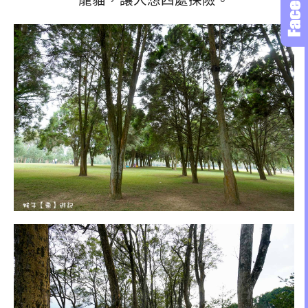
龍貓，讓人想四處探險。