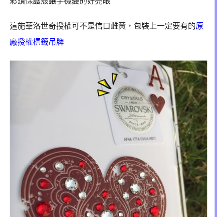
彩鑽保護殼讓手機變的好亮眼
這施華洛世奇授權可不是信口雌黃，
包裝上一定要有的
原
廠授權標籤吊牌