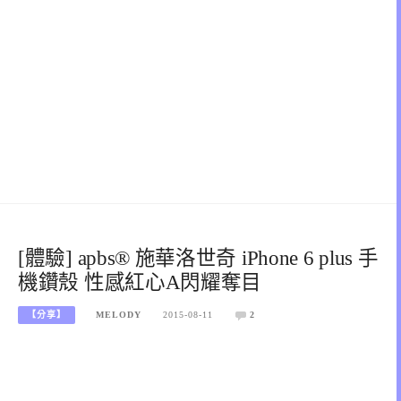
[體驗] apbs® 施華洛世奇 iPhone 6 plus 手
機鑽殼 性感紅心A閃耀奪目
【分享】
MELODY
2015-08-11
2