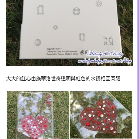
大大的紅心由施華洛世奇透明與紅色的水鑽相互閃耀