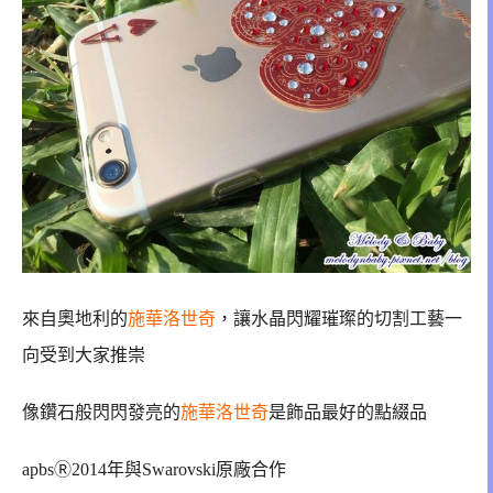
來自奧地利的
施華洛世奇
，
讓水晶閃耀璀璨的
切割工藝一
向受到大家推崇
像鑽石般閃閃發亮的
施華洛世奇
是飾品最好的點綴品
apbsⓇ2014年與Swarovski原廠合作