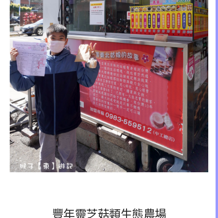
豐年靈芝菇類生態農場