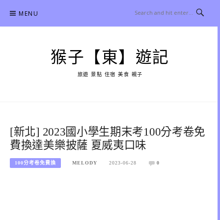
Skip
MENU
to
content
猴子【東】遊記
旅遊 景點 住宿 美食 親子
[新北] 2023國小學生期末考100分考卷免
費換達美樂披薩 夏威夷口味
100分考卷免費換
MELODY
2023-06-28
0