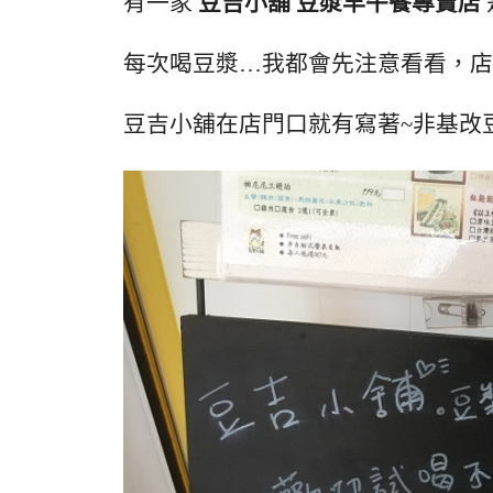
有一家
豆吉小舖 豆漿早午餐專賣店
每次喝豆漿…我都會先注意看看，店
豆吉小舖在店門口就有寫著~非基改