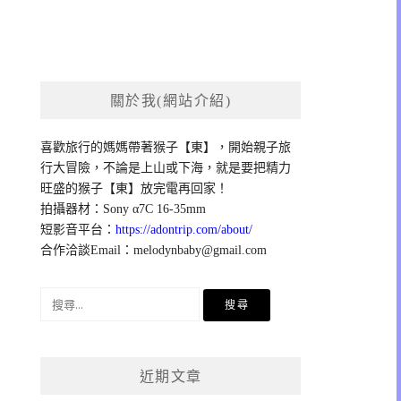
關於我(網站介紹)
喜歡旅行的媽媽帶著猴子【東】，開始親子旅
行大冒險，不論是上山或下海，就是要把精力
旺盛的猴子【東】放完電再回家！
拍攝器材：Sony α7C 16-35mm
短影音平台：
https://adontrip.com/about/
合作洽談Email：
melodynbaby@gmail.com
搜
尋
關
鍵
近期文章
字: