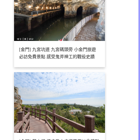
[金門] 九宮坑道 九宮碼頭旁 小金門旅遊
必訪免費景點 感受鬼斧神工的戰役史蹟