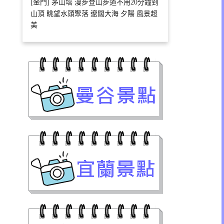
[金門] 茅山塔 漫步登山步道不用20分鐘到
山頂 眺望水頭聚落 遼闊大海 夕陽 風景超
美