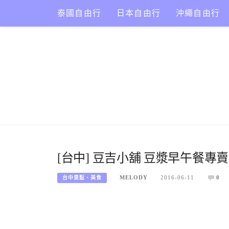
Skip
泰國自由行
日本自由行
沖繩自由行
to
content
[台中] 豆吉小舖 豆漿早午餐專賣
MELODY
2016-06-11
0
台中景點、美食