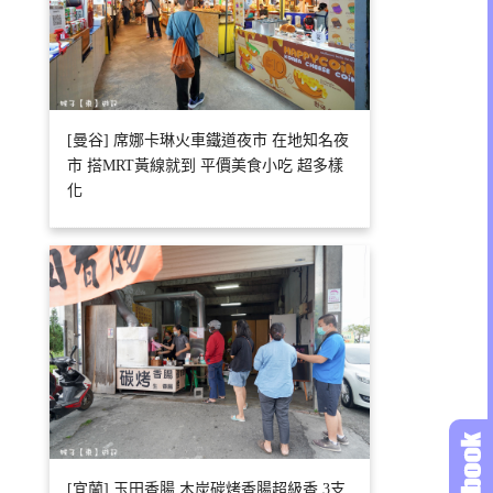
[曼谷] 席娜卡琳火車鐵道夜市 在地知名夜
市 搭MRT黃線就到 平價美食小吃 超多樣
化
[宜蘭] 玉田香腸 木炭碳烤香腸超級香 3支