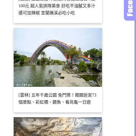
100元 超人氣排隊美食 好吃不油膩又多汁
還可加辣椒 宜蘭礁溪必吃小吃
[雲林] 五年千歲公園 免門票！闖關迷宮73
個景點、彩虹橋、餵魚、看烏龜一日遊