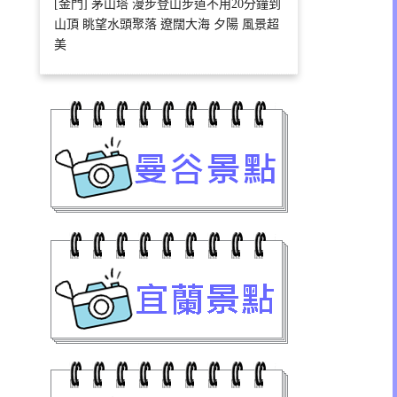
[金門] 茅山塔 漫步登山步道不用20分鐘到
山頂 眺望水頭聚落 遼闊大海 夕陽 風景超
美