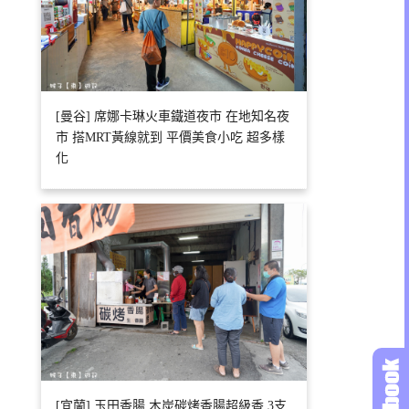
[曼谷] 席娜卡琳火車鐵道夜市 在地知名夜
市 搭MRT黃線就到 平價美食小吃 超多樣
化
[宜蘭] 玉田香腸 木炭碳烤香腸超級香 3支