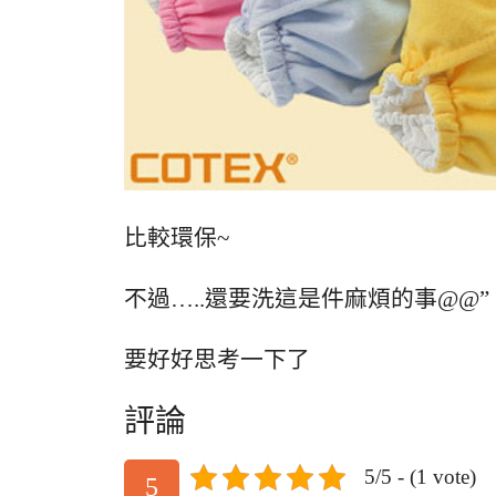
比較環保~
不過…..還要洗這是件麻煩的事@@”
要好好思考一下了
評論
5/5 - (1 vote)
5