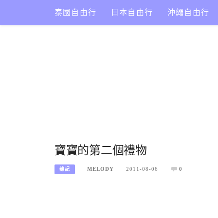
Skip
泰國自由行
日本自由行
沖繩自由行
to
content
寶寶的第二個禮物
MELODY
2011-08-06
0
雜記