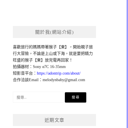
關於我(網站介紹)
喜歡旅行的媽媽帶著猴子【東】，開始親子旅
行大冒險，不論是上山或下海，就是要把精力
旺盛的猴子【東】放完電再回家！
拍攝器材：Sony α7C 16-35mm
短影音平台：
https://adontrip.com/about/
合作洽談Email：
melodynbaby@gmail.com
搜
尋
關
鍵
近期文章
字: