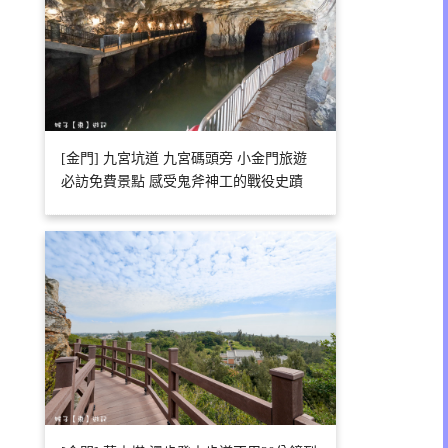
[金門] 九宮坑道 九宮碼頭旁 小金門旅遊
必訪免費景點 感受鬼斧神工的戰役史蹟