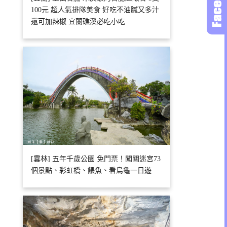
100元 超人氣排隊美食 好吃不油膩又多汁
還可加辣椒 宜蘭礁溪必吃小吃
[雲林] 五年千歲公園 免門票！闖關迷宮73
個景點、彩虹橋、餵魚、看烏龜一日遊