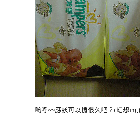
喲呼~~應該可以撐很久吧？(幻想ing