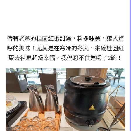
帶著老薑的桂圓紅棗甜湯，料多味美，讓人驚
呼的美味！尤其是在寒冷的冬天，來碗桂圓紅
棗去袪寒超級幸福，我們忍不住連喝了2碗！