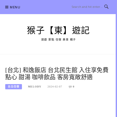
Skip
MENU
to
content
猴子【東】遊記
旅遊 景點 住宿 美食 親子
[台北] 和逸飯店 台北民生館 入住享免費
點心 甜湯 咖啡飲品 客房寬敞舒適
台北住宿
MELODY
2024-02-07
0