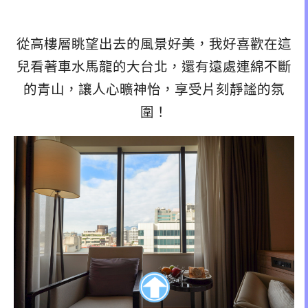
從高樓層眺望出去的風景好美，我好喜歡在這
兒看著車水馬龍的大台北，還有遠處連綿不斷
的青山，讓人心曠神怡，享受片刻靜謐的氛
圍！