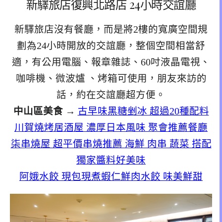
新驛旅店復興北路店 24小時交誼廳
新驛旅店沒有餐廳，而是將2樓的寬廣空間規
劃為24小時開放的交誼廳，整個空間相當舒
適，有公用電腦、報章雜誌、60吋液晶電視、
咖啡機、微波爐 、烤箱可使用，朋友來訪的
話，約在交誼廳超方便。
中山區美食
→
古早味黑糖剉冰 超過20種配料
川賀燒烤居酒屋 濃厚日本風味 聚會推薦餐廳
柒串燒屋 超平價串燒推薦 海鮮 肉串 蔬菜 搭配
獨家醬料好美味
阿娥水餃 現包現煮蝦仁鮮肉水餃 味美鮮甜