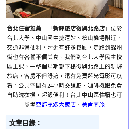
台北住宿推薦
– 「
新驛旅店復興北路店
」位於
台北大學、中山國中捷運站、松山機場附近，
交通非常便利，附近有許多餐廳，走路到錦州
街也有各種平價美食。我們到台北大學民生校
區上課，一整個星期都下榻復興北路上的新驛
旅店，客房不但舒適，還有免費藍光電影可以
看，公共空間有24小時交誼廳、咖啡機跟免費
自助洗衣機，超級便利！台北
中山區住宿
也可
參考
亞都麗緻大飯店
、
美侖商旅
文章目錄：