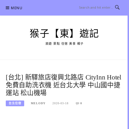
Skip
MENU
to
content
猴子【東】遊記
旅遊 景點 住宿 美食 親子
[台北] 新驛旅店復興北路店 CityInn Hotel
免費自助洗衣機 近台北大學 中山國中捷
運站 松山機場
台北住宿
MELODY
2020-03-18
0