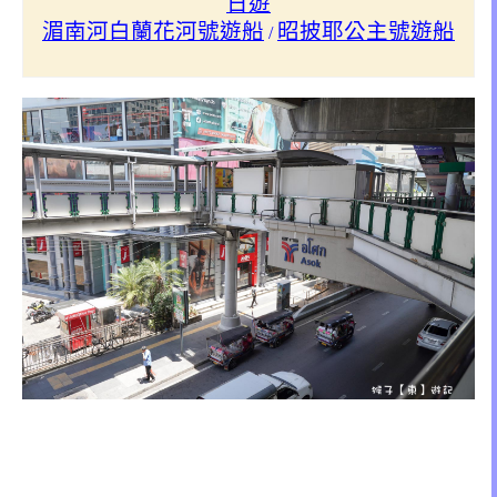
日遊
湄南河白蘭花河號遊船
昭披耶公主號遊船
/