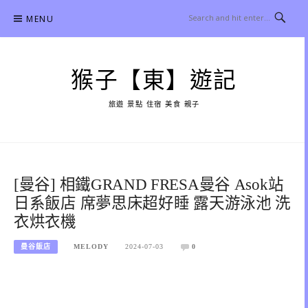
Skip
MENU
to
content
猴子【東】遊記
旅遊 景點 住宿 美食 親子
[曼谷] 相鐵GRAND FRESA曼谷 Asok站
日系飯店 席夢思床超好睡 露天游泳池 洗
衣烘衣機
曼谷飯店
MELODY
2024-07-03
0