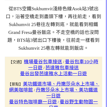
從BTS空鐵Sukhumvit淺綠色線Asok站3號出
口，沿著空橋走到盡頭下樓，再往前走，看到
Sukhumvit 25巷往左轉到底，就能看到相鐵
Grand Fresa曼谷飯店。不走空橋的話也沒問
題，BTS站3號出口下樓後，往前走一樣看到
Sukhumvit 25巷左轉就能到飯店。
機場曼谷包車接送
曼谷包車10小時
【交通】
/
一日遊
芭達雅包車接送
/
曼谷出發芭達雅水上活動一日遊
美功鐵道市場、丹嫩莎朵水上市場、
【景點】
網美咖啡館
丹嫩莎朵水上市場、美功鐵道
/
一日遊
曼谷特色咖啡廳一日遊
曼谷野生動物園一
/