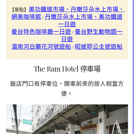
美功鐵道市場、丹嫩莎朵水上市場、
【景點】
網美咖啡館
丹嫩莎朵水上市場、美功鐵道
/
一日遊
曼谷特色咖啡廳一日遊
曼谷野生動物園一
/
日遊
湄南河白蘭花河號遊船
昭披耶公主號遊船
/
The Ram Hotel 停車場
飯店門口有停車位，開車前來的旅人相當方
便。