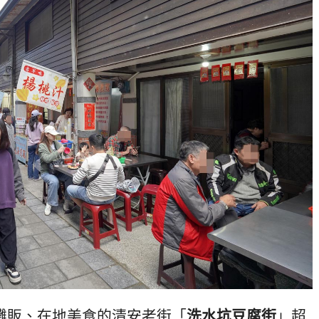
有攤販、在地美食的清安老街「
洗水坑豆腐街
」超