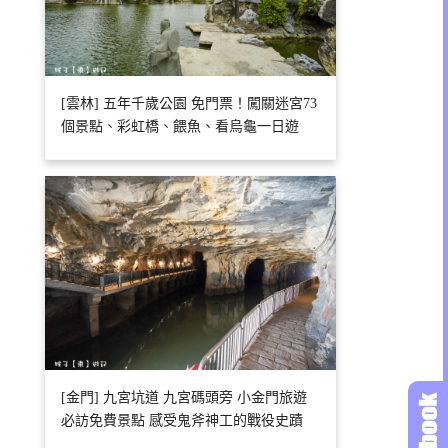
[雲林] 五年千歲公園 免門票！闖關迷宮73
個景點、彩虹橋、餵魚、看烏龜一日遊
[金門] 九宮坑道 九宮碼頭旁 小金門旅遊
必訪免費景點 感受鬼斧神工的戰役史蹟