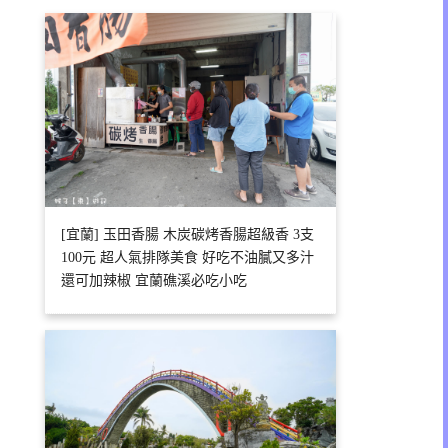
[宜蘭] 玉田香腸 木炭碳烤香腸超級香 3支
100元 超人氣排隊美食 好吃不油膩又多汁
還可加辣椒 宜蘭礁溪必吃小吃