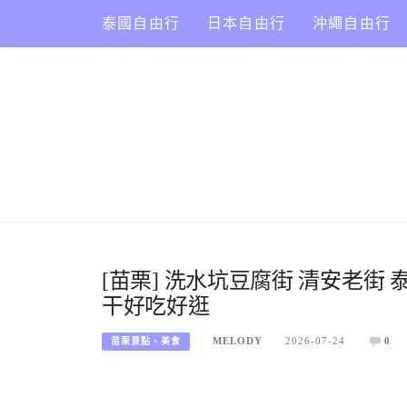
Skip
泰國自由行
日本自由行
沖繩自由行
to
content
[苗栗] 洗水坑豆腐街 清安老街
干好吃好逛
MELODY
2026-07-24
0
苗栗景點、美食