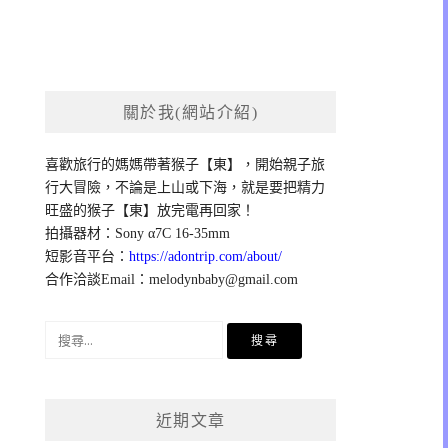
關於我(網站介紹)
喜歡旅行的媽媽帶著猴子【東】，開始親子旅
行大冒險，不論是上山或下海，就是要把精力
旺盛的猴子【東】放完電再回家！
拍攝器材：Sony α7C 16-35mm
短影音平台：
https://adontrip.com/about/
合作洽談Email：
melodynbaby@gmail.com
搜
尋
關
鍵
近期文章
字: