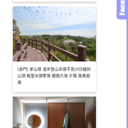
[金門] 茅山塔 漫步登山步道不用20分鐘到
山頂 眺望水頭聚落 遼闊大海 夕陽 風景超
美