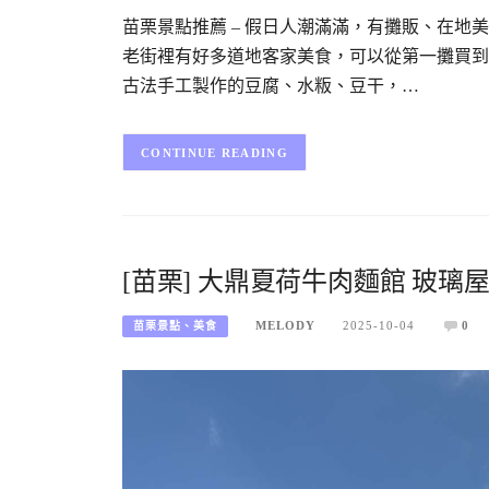
苗栗景點推薦 – 假日人潮滿滿，有攤販、在
老街裡有好多道地客家美食，可以從第一攤買到
古法手工製作的豆腐、水粄、豆干，…
CONTINUE READING
[苗栗] 大鼎夏荷牛肉麵館 玻
MELODY
2025-10-04
0
苗栗景點、美食