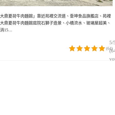
大鼎夏荷牛肉麵館」靠近苑裡交流道、垂坤食品旗艦店、苑裡
大鼎夏荷牛肉麵館庭院石獅子造景、小橋流水、玻璃屋超美、
消15…
5/
(64)
(6
vo