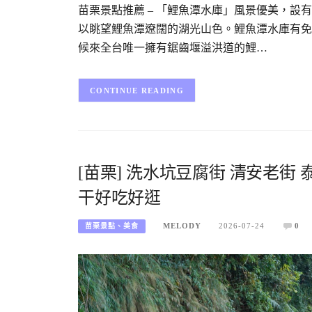
苗栗景點推薦 – 「鯉魚潭水庫」風景優美，
以眺望鯉魚潭遼闊的湖光山色。鯉魚潭水庫有免
候來全台唯一擁有鋸齒堰溢洪道的鯉…
CONTINUE READING
[苗栗] 洗水坑豆腐街 清安老街
干好吃好逛
MELODY
2026-07-24
0
苗栗景點、美食