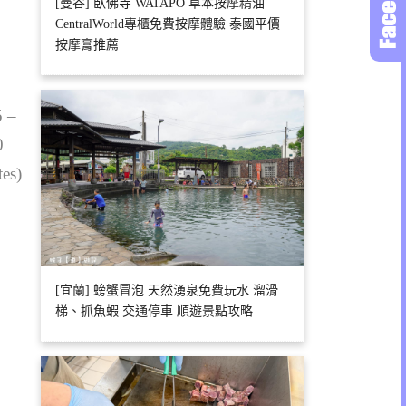
[曼谷] 臥佛寺 WATAPO 草本按摩精油
CentralWorld專櫃免費按摩體驗 泰國平價
按摩膏推薦
5 –
0
tes)
[宜蘭] 螃蟹冒泡 天然湧泉免費玩水 溜滑
梯、抓魚蝦 交通停車 順遊景點攻略