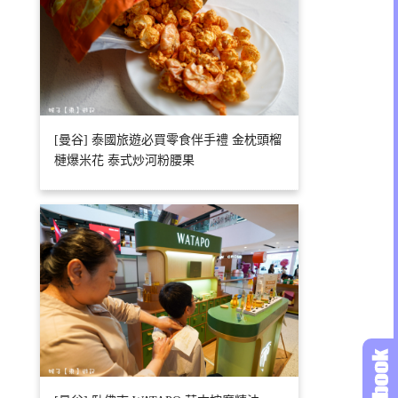
[曼谷] 泰國旅遊必買零食伴手禮 金枕頭榴
槤爆米花 泰式炒河粉腰果