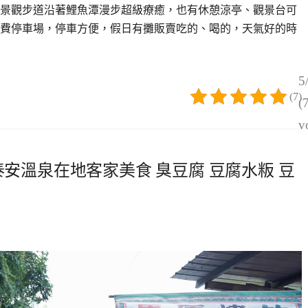
設有景觀步道沿著鯉魚潭漫步超級療癒，也有休憩涼亭、觀景台可
費停車場，停車方便，假日有攤販賣吃的、喝的，天氣好的時
5
(7)
(
v
 泰安溫泉在地客家美食 臭豆腐 豆腐水粄 豆