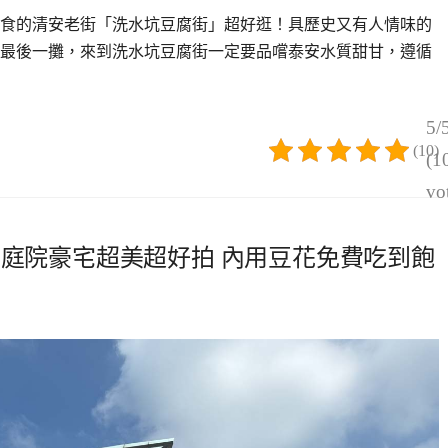
地美食的清安老街「洗水坑豆腐街」超好逛！具歷史又有人情味的
最後一攤，來到洗水坑豆腐街一定要品嚐泰安水質甜甘，遵循
5/
(10)
(1
vo
璃屋庭院豪宅超美超好拍 內用豆花免費吃到飽