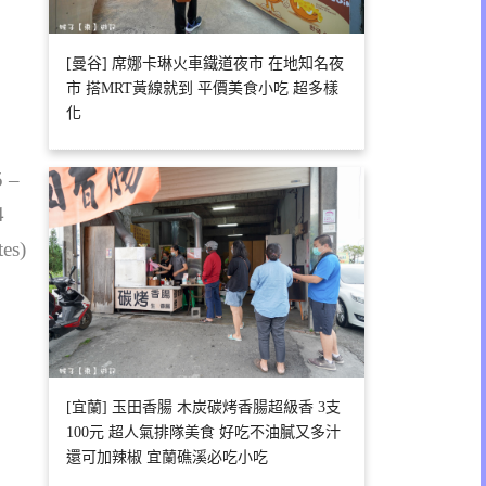
[曼谷] 席娜卡琳火車鐵道夜市 在地知名夜
市 搭MRT黃線就到 平價美食小吃 超多樣
化
5 –
4
tes)
[宜蘭] 玉田香腸 木炭碳烤香腸超級香 3支
100元 超人氣排隊美食 好吃不油膩又多汁
還可加辣椒 宜蘭礁溪必吃小吃