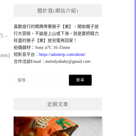
關於我(網站介紹)
喜歡旅行的媽媽帶著猴子【東】，開始親子旅
行大冒險，不論是上山或下海，就是要把精力
/5 –
旺盛的猴子【東】放完電再回家！
7
拍攝器材：Sony α7C 16-35mm
otes)
短影音平台：
https://adontrip.com/about/
合作洽談Email：
melodynbaby@gmail.com
搜
尋
關
鍵
近期文章
字: