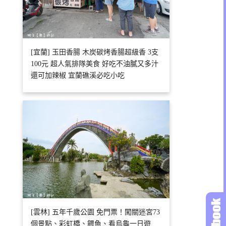
[宜蘭] 玉田香腸 木炭碳烤香腸超級香 3支
100元 超人氣排隊美食 好吃不油膩又多汁
還可加辣椒 宜蘭礁溪必吃小吃
[雲林] 五年千歲公園 免門票！闖關迷宮73
個景點、彩虹橋、餵魚、看烏龜一日遊