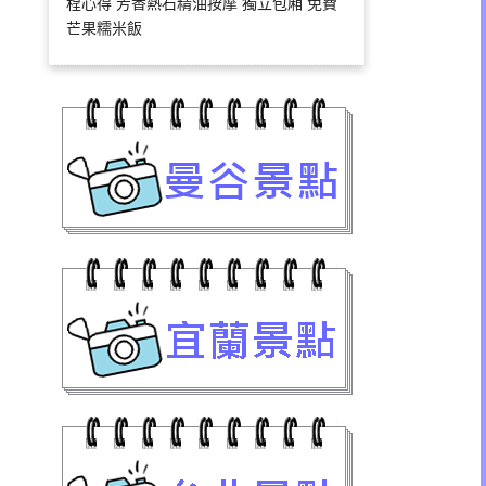
程心得 芳香熱石精油按摩 獨立包廂 免費
芒果糯米飯