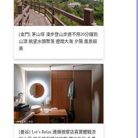
[金門] 茅山塔 漫步登山步道不用20分鐘到
山頂 眺望水頭聚落 遼闊大海 夕陽 風景超
美
[曼谷] Let’s Relax 連鎖按摩店真實體驗流