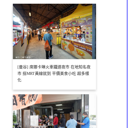
[曼谷] 席娜卡琳火車鐵道夜市 在地知名夜
市 搭MRT黃線就到 平價美食小吃 超多樣
化