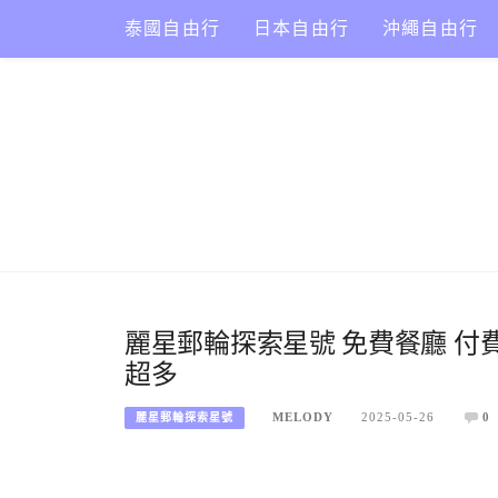
Skip
泰國自由行
日本自由行
沖繩自由行
to
content
麗星郵輪探索星號 免費餐廳 付費
超多
MELODY
2025-05-26
0
麗星郵輪探索星號