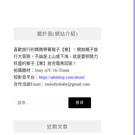
關於我(網站介紹)
喜歡旅行的媽媽帶著猴子【東】，開始親子旅
行大冒險，不論是上山或下海，就是要把精力
旺盛的猴子【東】放完電再回家！
拍攝器材：Sony α7C 16-35mm
短影音平台：
https://adontrip.com/about/
合作洽談Email：
melodynbaby@gmail.com
搜
尋
關
鍵
近期文章
字: