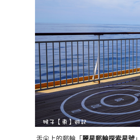
舌尖上的郵輪「
麗星郵輪探索星號