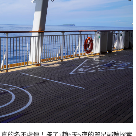
」真的名不虛傳！搭了2趟6天5夜的麗星郵輪探索