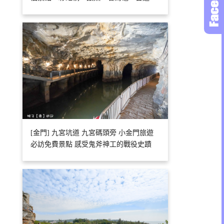
[金門] 九宮坑道 九宮碼頭旁 小金門旅遊
必訪免費景點 感受鬼斧神工的戰役史蹟