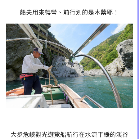
船夫用來轉彎、前行划的是木槳耶！
大步危峽觀光遊覽船航行在水流平緩的溪谷