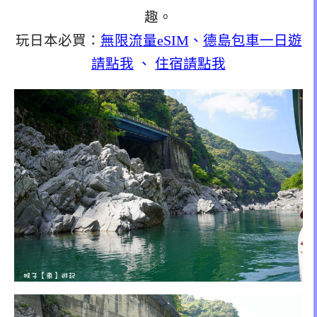
趣。
玩日本必買：
無限流量eSIM
、
德島包車一日遊
請點我
、
住宿請點我