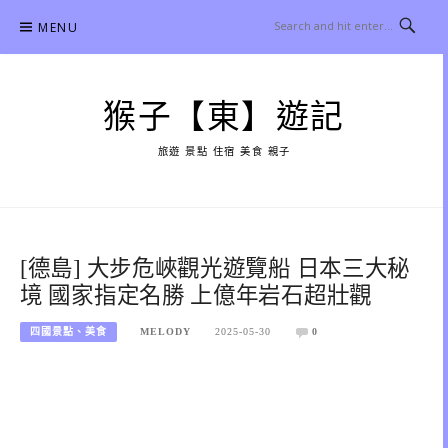
Skip
MENU
to
content
猴子【東】遊記
旅遊 景點 住宿 美食 親子
[德島] 大步危峽觀光遊覽船 日本三大秘
境 國家指定名勝 上億年岩石超壯觀
四國景點、美食
MELODY
2025-05-30
0