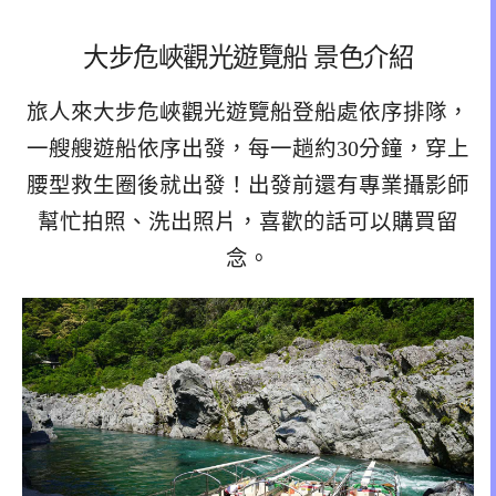
大步危峽觀光遊覽船 景色介紹
旅人來大步危峽觀光遊覽船登船處依序排隊，
一艘艘遊船依序出發，每一趟約30分鐘，穿上
腰型救生圈後就出發！出發前還有專業攝影師
幫忙拍照、洗出照片，喜歡的話可以購買留
念。