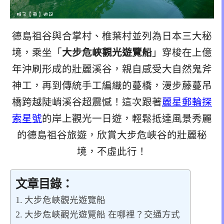
德島祖谷與合掌村、椎葉村並列為日本三大秘
境，乘坐「
大步危峽觀光遊覽船
」穿梭在上億
年沖刷形成的壯麗溪谷，親自感受大自然鬼斧
神工，再到傳統手工編織的蔓橋，漫步藤蔓吊
橋跨越陡峭溪谷超震憾！這次跟著
麗星郵輪探
索星號
的岸上觀光一日遊，輕鬆抵達風景秀麗
的德島祖谷旅遊，欣賞大步危峽谷的壯麗秘
境，不虛此行！
文章目錄：
大步危峽觀光遊覽船
大步危峽觀光遊覽船 在哪裡？交通方式