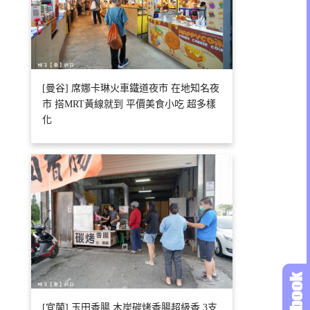
[曼谷] 席娜卡琳火車鐵道夜市 在地知名夜
市 搭MRT黃線就到 平價美食小吃 超多樣
化
[宜蘭] 玉田香腸 木炭碳烤香腸超級香 3支