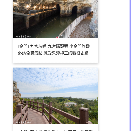
[金門] 九宮坑道 九宮碼頭旁 小金門旅遊
必訪免費景點 感受鬼斧神工的戰役史蹟