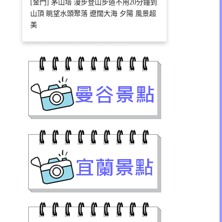
[金門] 茅山塔 漫步登山步道不用20分鐘到
山頂 眺望水頭聚落 遼闊大海 夕陽 風景超
美