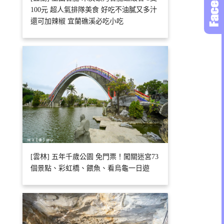
100元 超人氣排隊美食 好吃不油膩又多汁
還可加辣椒 宜蘭礁溪必吃小吃
[雲林] 五年千歲公園 免門票！闖關迷宮73
個景點、彩虹橋、餵魚、看烏龜一日遊