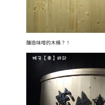
釀造味噌的木桶？！