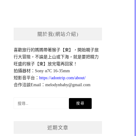
關於我(網站介紹)
喜歡旅行的媽媽帶著猴子【東】，開始親子旅
行大冒險，不論是上山或下海，就是要把精力
旺盛的猴子【東】放完電再回家！
拍攝器材：Sony α7C 16-35mm
短影音平台：
https://adontrip.com/about/
合作洽談Email：
melodynbaby@gmail.com
搜
尋
關
鍵
近期文章
字: