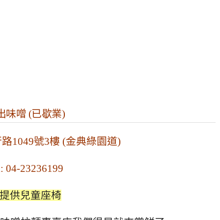
出味噌 (已歇業)
1049號3樓 (金典綠園道)
l: 04-23236199
提供兒童座椅