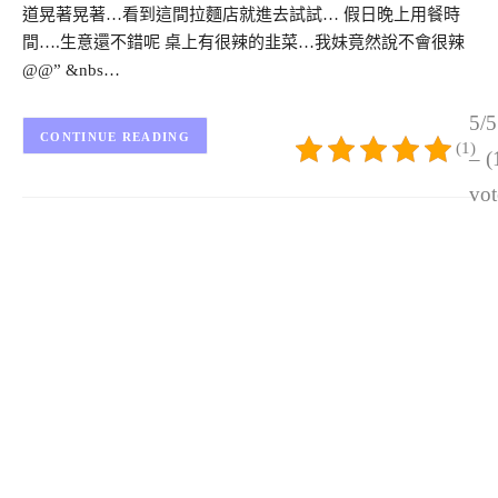
道晃著晃著…看到這間拉麵店就進去試試… 假日晚上用餐時
間….生意還不錯呢 桌上有很辣的韭菜…我妹竟然說不會很辣
@@” &nbs…
5/5
CONTINUE READING
(1)
– (
vot