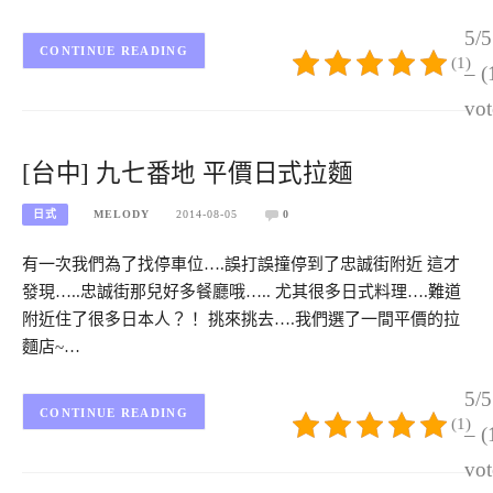
5/5
CONTINUE READING
(1)
– (
vot
[台中] 九七番地 平價日式拉麵
日式
MELODY
2014-08-05
0
有一次我們為了找停車位….誤打誤撞停到了忠誠街附近 這才
發現…..忠誠街那兒好多餐廳哦….. 尤其很多日式料理….難道
附近住了很多日本人？！ 挑來挑去….我們選了一間平價的拉
麵店~…
5/5
CONTINUE READING
(1)
– (
vot