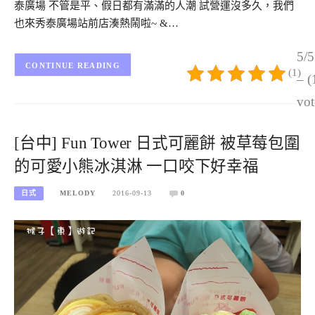
泰廣場 不管是平、假日都有滿滿的人潮 試營運沒多久，我們
也來秀泰廣場站前店湊熱鬧啦~ &…
5/5
CONTINUE READING
(1)
– (
vot
[台中] Fun Tower 日式可麗餅 被草莓包圍
的可愛小熊冰淇淋 一口咬下好幸福
日式
MELODY
2016-09-13
0