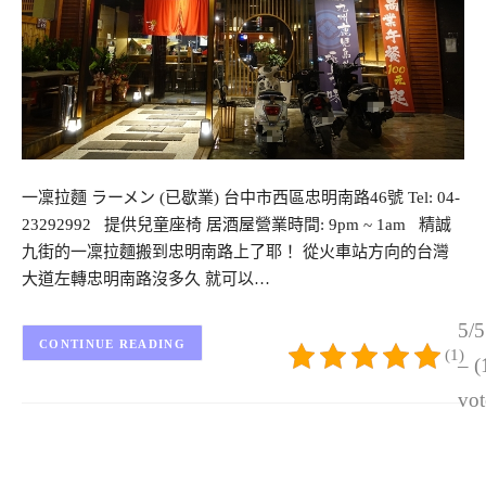
一凜拉麵 ラーメン (已歇業) 台中市西區忠明南路46號 Tel: 04-
23292992 提供兒童座椅 居酒屋營業時間: 9pm ~ 1am 精誠
九街的一凜拉麵搬到忠明南路上了耶！ 從火車站方向的台灣
大道左轉忠明南路沒多久 就可以…
5/5
CONTINUE READING
(1)
– (
vot