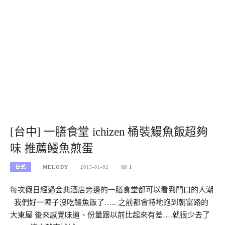
[台中] 一膳食堂 ichizen 桶裝鰻魚飯超夠
味 推薦鰻魚煎蛋
日式
MELODY
2015-01-02
1
每次假日經過金典酒店旁邊的一膳食堂都可以看到門口的人潮
我們好一陣子沒吃鰻魚飯了….. 之前都會特地跑到朝富路的
大東屋 後來感覺味道、份量跟以前比起來有差….就很少去了