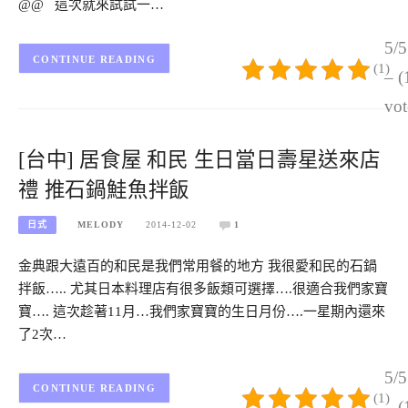
@@ 這次就來試試一…
5/5
CONTINUE READING
(1)
– (
vot
[台中] 居食屋 和民 生日當日壽星送來店
禮 推石鍋鮭魚拌飯
日式
MELODY
2014-12-02
1
金典跟大遠百的和民是我們常用餐的地方 我很愛和民的石鍋
拌飯….. 尤其日本料理店有很多飯類可選擇….很適合我們家寶
寶…. 這次趁著11月…我們家寶寶的生日月份….一星期內還來
了2次…
5/5
CONTINUE READING
(1)
– (