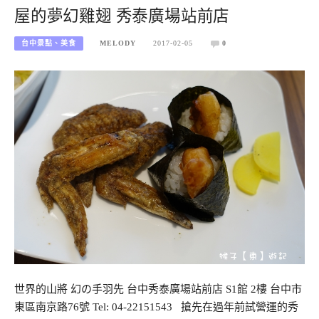
屋的夢幻雞翅 秀泰廣場站前店
台中景點、美食
MELODY
2017-02-05
0
世界的山將 幻の手羽先 台中秀泰廣場站前店 S1館 2樓 台中市
東區南京路76號 Tel: 04-22151543 搶先在過年前試營運的秀