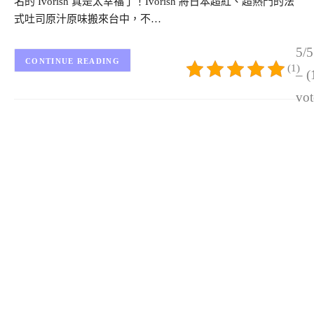
名的 Ivorish 真是太幸福了！Ivorish 將日本超紅、超熱門的法
式吐司原汁原味搬來台中，不…
5/5
CONTINUE READING
(1)
– (
vot