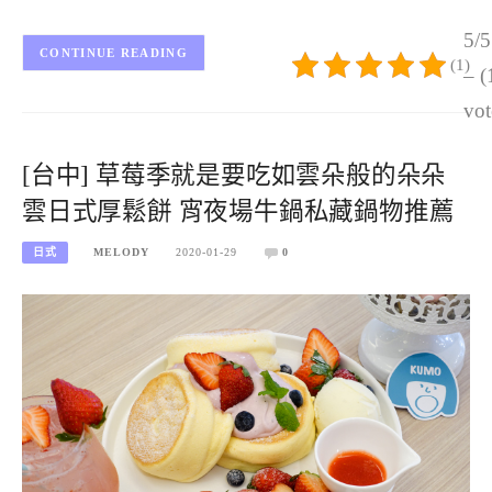
5/5
CONTINUE READING
(1)
– (
vot
[台中] 草莓季就是要吃如雲朵般的朵朵
雲日式厚鬆餅 宵夜場牛鍋私藏鍋物推薦
日式
MELODY
2020-01-29
0