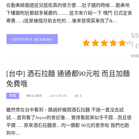
在勤美綠園道這兒逛街真的很方便….肚子餓的時候….勤美地
下樓跟附近都超多餐廳的……. 這次來介紹一下 嘿鬥 日式定食
專賣…. (這是幾個月前去吃的….後來發現菜單改了&…
5/5
CONTINUE READING
(1)
– (
vot
[台中] 酒石拉麵 通通都90元啦 而且加麵
免費哦
日式
MELODY
2014-09-06
3
雖然常在台中看到、路過好幾間酒石拉麵 不過一直沒去試
試….直到看了Joyce的食記後… 覺得看起來似乎不錯…而且很
平價….. 原來酒石拉麵是…均一價都 90元的意思啦 我們也跑
到中…