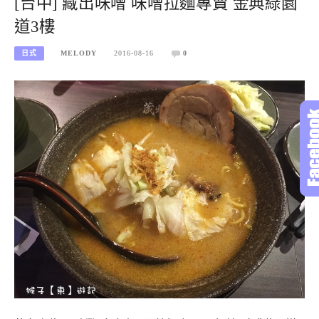
[台中] 藏出味噌 味噌拉麵專賣 金典綠園
道3樓
日式
MELODY
2016-08-16
0