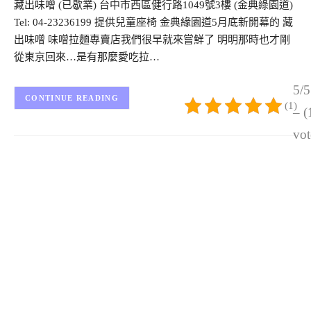
藏出味噌 (已歇業) 台中市西區健行路1049號3樓 (金典綠園道)
Tel: 04-23236199 提供兒童座椅 金典緣園道5月底新開幕的 藏
出味噌 味噌拉麵專賣店我們很早就來嘗鮮了 明明那時也才剛
從東京回來…是有那麼愛吃拉…
5/5
CONTINUE READING
(1)
– (
vot