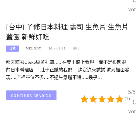
vot
[台中] 丫修日本料理 壽司 生魚片 生魚片
蓋飯 新鮮好吃
日式
MELODY
2014-11-15
1
那天騎著Ubike繞著孔廟….. 在雙十路上發現一間不是很起眼
的日本料理店…. 肚子正餓的我們….決定進來試試 進到裡面發
現….店裡座位不多….不過生意還不錯…..幾乎…
5/5
CONTINUE READING
(1)
– (
vot