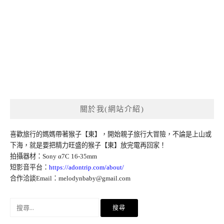
關於我(網站介紹)
喜歡旅行的媽媽帶著猴子【東】，開始親子旅行大冒險，不論是上山或
下海，就是要把精力旺盛的猴子【東】放完電再回家！
拍攝器材：Sony α7C 16-35mm
短影音平台：
https://adontrip.com/about/
合作洽談Email：
melodynbaby@gmail.com
搜
尋