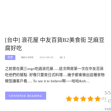
[台中] 浪花屋 中友百貨B2美食街 芝麻豆
腐好吃
日式
MELODY
2014-09-03
2
之前曾在廣三sogo吃過浪花屋…..這次倒是第一次在中友百貨
吃他們的餐點 好像只要是日式料理….幾乎都會做出這種食物
模型讓客戶看…. To see it to believe啊~~~哈哈&nb…
5/5
CONTINUE READING
(1)
– (
vot