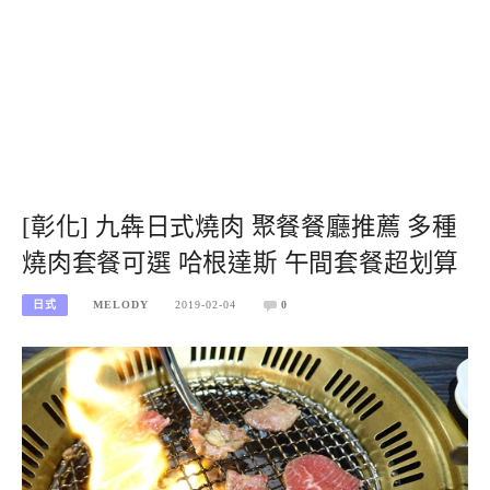
[彰化] 九犇日式燒肉 聚餐餐廳推薦 多種
燒肉套餐可選 哈根達斯 午間套餐超划算
日式
MELODY
2019-02-04
0