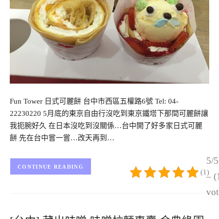
Fun Tower 日式可麗餅 台中市西區五權路6號 Tel: 04-
22230220 5月底的東京自由行沒吃到東京鐵塔下那間可麗餅讓
我扼腕好久 在日本沒吃到沒關係…台中開了好多家日式可麗
餅 先在台中嘗一嘗…改天再到…
5/5
CONTINUE READING
(1)
– (
vot