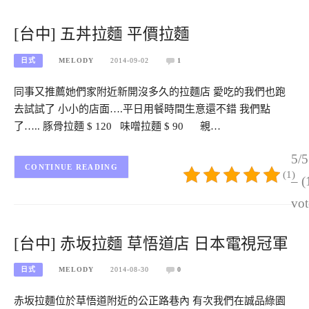
[台中] 五丼拉麵 平價拉麵
日式
MELODY
2014-09-02
1
同事又推薦她們家附近新開沒多久的拉麵店 愛吃的我們也跑
去試試了 小小的店面….平日用餐時間生意還不錯 我們點
了….. 豚骨拉麵 $ 120 味噌拉麵 $ 90 親…
5/5
CONTINUE READING
(1)
– (
vot
[台中] 赤坂拉麵 草悟道店 日本電視冠軍
日式
MELODY
2014-08-30
0
赤坂拉麵位於草悟道附近的公正路巷內 有次我們在誠品綠園