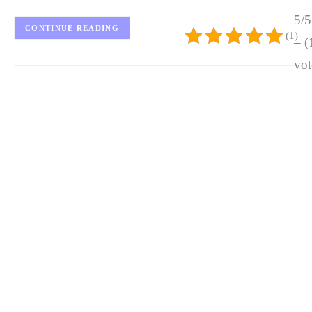
5/5
CONTINUE READING
(1)
– (
vot