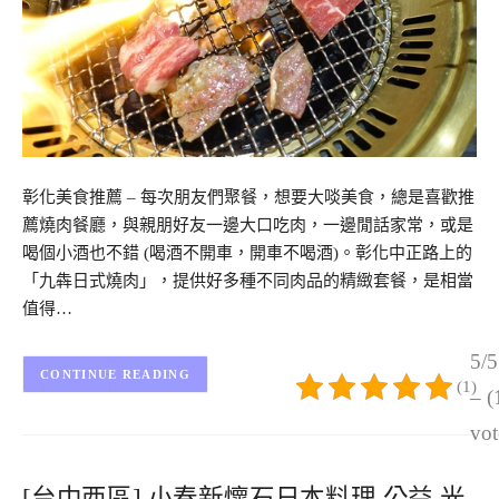
彰化美食推薦 – 每次朋友們聚餐，想要大啖美食，總是喜歡推
薦燒肉餐廳，與親朋好友一邊大口吃肉，一邊閒話家常，或是
喝個小酒也不錯 (喝酒不開車，開車不喝酒)。彰化中正路上的
「九犇日式燒肉」，提供好多種不同肉品的精緻套餐，是相當
值得…
5/5
CONTINUE READING
(1)
– (
vot
[台中西區] 小春新懷石日本料理 公益 光