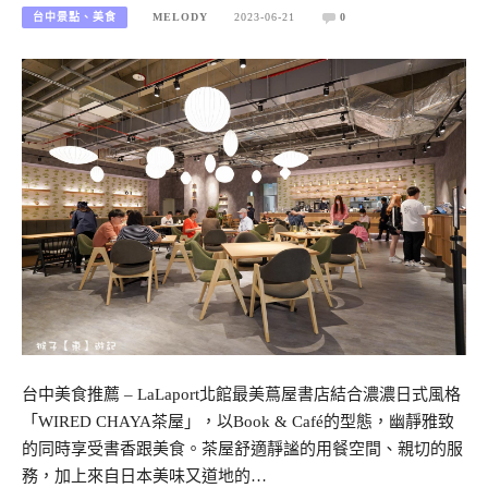
台中景點、美食
MELODY
2023-06-21
0
台中美食推薦 – LaLaport北館最美蔦屋書店結合濃濃日式風格
「WIRED CHAYA茶屋」，以Book & Café的型態，幽靜雅致
的同時享受書香跟美食。茶屋舒適靜謐的用餐空間、親切的服
務，加上來自日本美味又道地的…