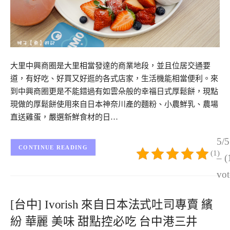
大里中興商圈是大里相當發達的商業地段，並且位居交通要
道，有好吃、好買又好逛的各式店家，生活機能相當便利。來
到中興商圈更是不能錯過有如雲朵般的幸福日式厚鬆餅，現點
現做的厚鬆餅使用來自日本神奈川產的麵粉、小農鮮乳、農場
直送雞蛋，嚴選新鮮食材的日…
5/5
CONTINUE READING
(1)
– (
vot
[台中] Ivorish 來自日本法式吐司專賣 繽
紛 華麗 美味 甜點控必吃 台中港三井