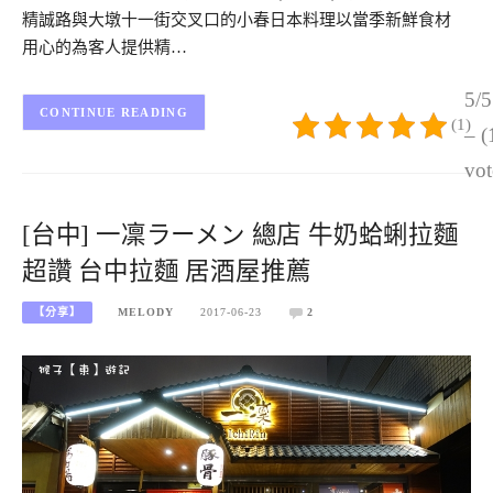
精誠路與大墩十一街交叉口的小春日本料理以當季新鮮食材
用心的為客人提供精…
5/5
CONTINUE READING
(1)
– (
vot
[台中] 一凜ラーメン 總店 牛奶蛤蜊拉麵
超讚 台中拉麵 居酒屋推薦
【分享】
MELODY
2017-06-23
2