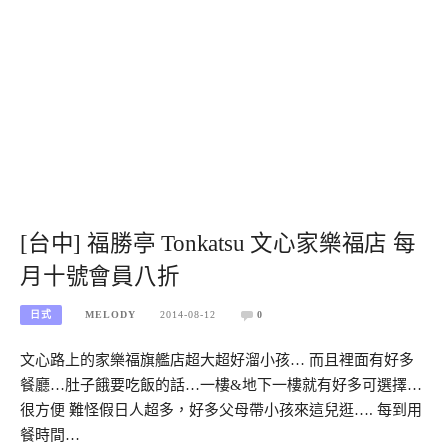
[台中] 福勝亭 Tonkatsu 文心家樂福店 每
月十號會員八折
日式
MELODY
2014-08-12
0
文心路上的家樂福旗艦店超大超好溜小孩… 而且裡面有好多
餐廳…肚子餓要吃飯的話…一樓&地下一樓就有好多可選擇…
很方便 難怪假日人超多，好多父母帶小孩來這兒逛…. 每到用
餐時間…