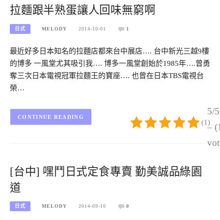
拉麵跟半熟蛋讓人回味無窮啊
日式
MELODY
2014-10-01
1
最近好多日本知名的拉麵店都來台中展店…. 台中新光三越9樓
的博多 一風堂尤其吸引我…. 博多一風堂創始於1985年….曾勇
奪三次日本電視冠軍拉麵王的寶座…. 也曾在日本TBS電視台
榮…
5/5
CONTINUE READING
(1)
– (
vot
[台中] 嘿鬥日式定食專賣 勤美誠品綠園
道
日式
MELODY
2014-09-10
0