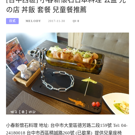
の店 丼飯 套餐 兒童餐推薦
日式
MELODY
2017-11-30
0
小春新懷石料理 地址: 台中市大里區德芳路二段159號 Tel: 04-
24180018 台中市西區精誠路260號 (已歇業) 提供兒童座椅