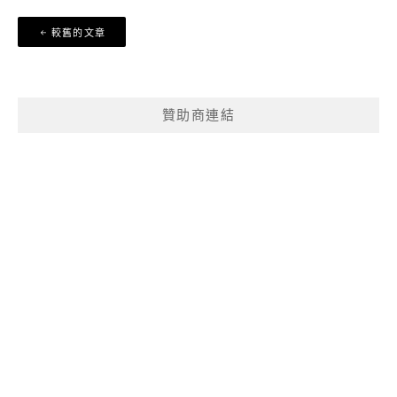
文
較舊的文章
章
導
覽
贊助商連結