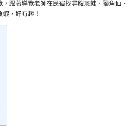
覽，跟著導覽老師在民宿找尋腹斑蛙、獨角仙、
魚蝦，好有趣！
薦