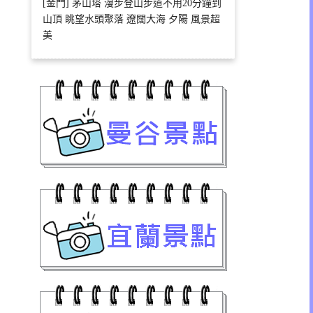
[金門] 茅山塔 漫步登山步道不用20分鐘到
山頂 眺望水頭聚落 遼闊大海 夕陽 風景超
美