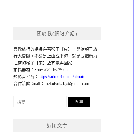
關於我(網站介紹)
喜歡旅行的媽媽帶著猴子【東】，開始親子旅
行大冒險，不論是上山或下海，就是要把精力
旺盛的猴子【東】放完電再回家！
拍攝器材：Sony α7C 16-35mm
短影音平台：
https://adontrip.com/about/
合作洽談Email：
melodynbaby@gmail.com
搜
尋
關
鍵
近期文章
字: