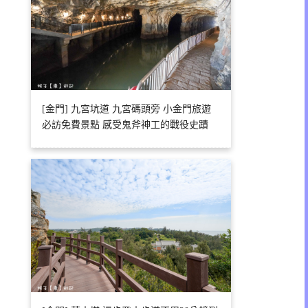
[金門] 九宮坑道 九宮碼頭旁 小金門旅遊
必訪免費景點 感受鬼斧神工的戰役史蹟