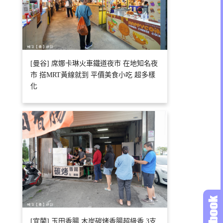
[曼谷] 席娜卡琳火車鐵道夜市 在地知名夜
市 搭MRT黃線就到 平價美食小吃 超多樣
化
[宜蘭] 玉田香腸 木炭碳烤香腸超級香 3支