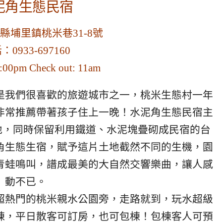
泥角生態民宿
縣埔里鎮桃米巷31-8號
：0933-697160
3:00pm Check out: 11am
是我們很喜歡的旅遊城市之一，桃米生態村一年
非常推薦帶著孩子住上一晚！水泥角生態民宿主
泥地，同時保留利用鐵道、水泥塊疊砌成民宿的台
角生態生宿，賦予這片土地截然不同的生機，園
青蛙鳴叫，譜成最美的大自然交響樂曲，讓人感
動不已。
超熱門的桃米親水公園旁，走路就到，玩水超級
棟，平日散客可訂房，也可包棟！包棟客人可預