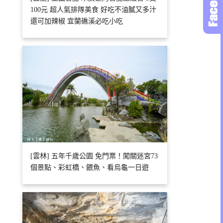
100元 超人氣排隊美食 好吃不油膩又多汁
還可加辣椒 宜蘭礁溪必吃小吃
[雲林] 五年千歲公園 免門票！闖關迷宮73
個景點、彩虹橋、餵魚、看烏龜一日遊