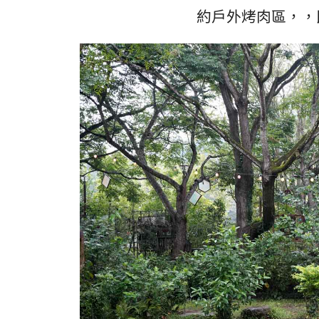
約戶外烤肉區，，民