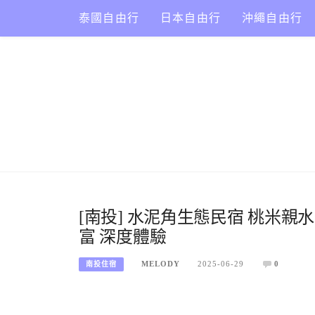
Skip
泰國自由行
日本自由行
沖繩自由行
to
content
[南投] 水泥角生態民宿 桃米親
富 深度體驗
MELODY
2025-06-29
0
南投住宿