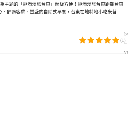
年華為主題的「趣淘漫旅台東」超級方便！趣淘漫旅台東距離台東
心、舒適客房、豐盛的自助式早餐，台東在地特地小吃米苔
5
(1)
–
v