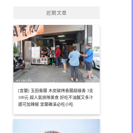
關
鍵
近期文章
字:
[宜蘭] 玉田香腸 木炭碳烤香腸超級香 3支
100元 超人氣排隊美食 好吃不油膩又多汁
還可加辣椒 宜蘭礁溪必吃小吃