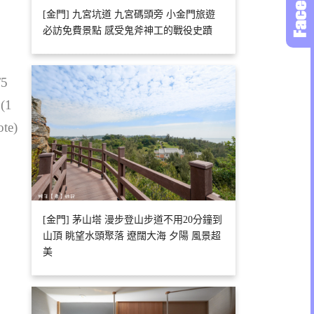
[金門] 九宮坑道 九宮碼頭旁 小金門旅遊
必訪免費景點 感受鬼斧神工的戰役史蹟
/5
 (1
ote)
[金門] 茅山塔 漫步登山步道不用20分鐘到
山頂 眺望水頭聚落 遼闊大海 夕陽 風景超
美