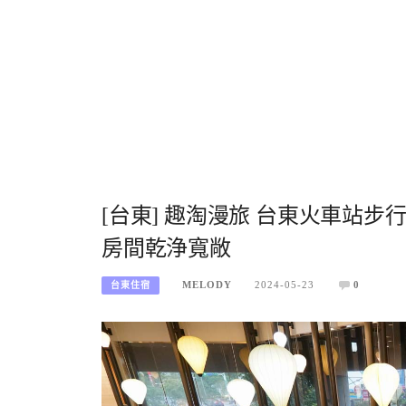
[台東] 趣淘漫旅 台東火車站步
房間乾浄寬敞
MELODY
2024-05-23
0
台東住宿