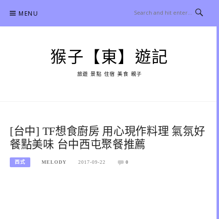
Skip
MENU
to
content
猴子【東】遊記
旅遊 景點 住宿 美食 親子
[台中] TF想食廚房 用心現作料理 氣氛好
餐點美味 台中西屯聚餐推薦
西式
MELODY
2017-09-22
0