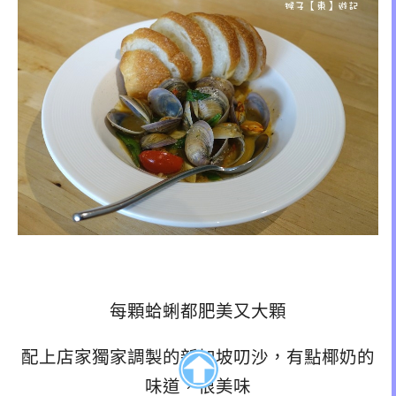
每顆蛤蜊都肥美又大顆
配上店家獨家調製的新加坡叨沙，有點椰奶的
味道，很美味