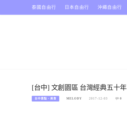
Skip
泰國自由行
日本自由行
沖繩自由行
to
content
[台中] 文創園區 台灣經典五十
MELODY
2017-12-03
0
台中景點、美食