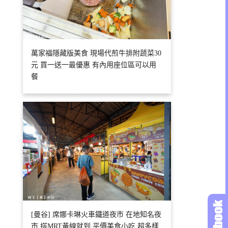
萬家福隱藏版美食 現場代煎牛排附蔬菜30
元 買一送一最優惠 有內用座位區可以用
餐
[曼谷] 席娜卡琳火車鐵道夜市 在地知名夜
市 搭MRT黃線就到 平價美食小吃 超多樣