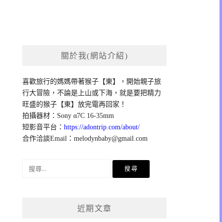
關於我(網站介紹)
喜歡旅行的媽媽帶著猴子【東】，開始親子旅
行大冒險，不論是上山或下海，就是要把精力
旺盛的猴子【東】放完電再回家！
拍攝器材：Sony α7C 16-35mm
短影音平台：
https://adontrip.com/about/
合作洽談Email：
melodynbaby@gmail.com
搜
尋
關
鍵
近期文章
字: