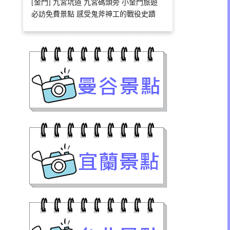
[金門] 九宮坑道 九宮碼頭旁 小金門旅遊
必訪免費景點 感受鬼斧神工的戰役史蹟