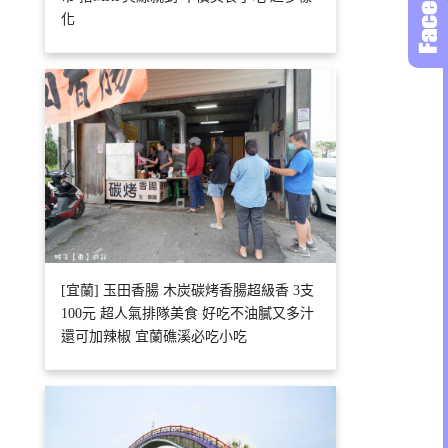
化
[宜蘭] 玉田香腸 木炭碳烤香腸超級香 3支
100元 超人氣排隊美食 好吃不油膩又多汁
還可加辣椒 宜蘭礁溪必吃小吃