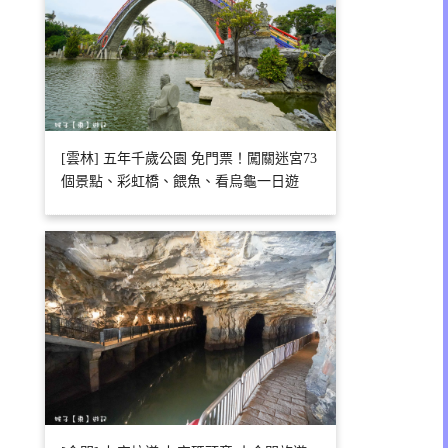
[雲林] 五年千歲公園 免門票！闖關迷宮73
個景點、彩虹橋、餵魚、看烏龜一日遊