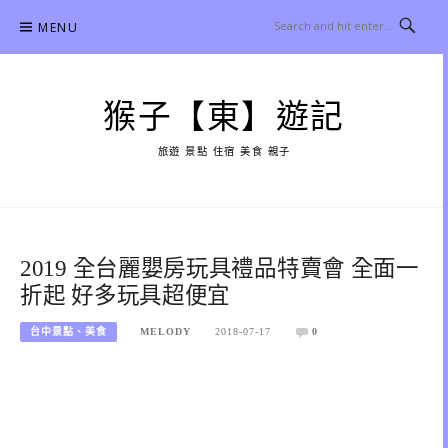
Skip
MENU
to
content
猴子【東】遊記
旅遊 景點 住宿 美食 親子
2019 全台麗嬰房玩具禮品特賣會 全面一
折起 好多玩具超便宜
台中景點、美食
MELODY
2018-07-17
0