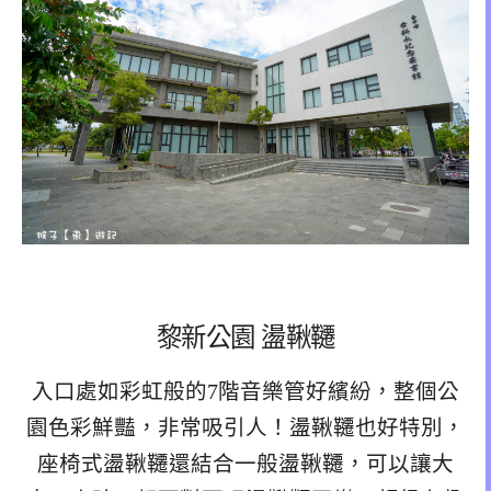
黎新公園 盪鞦韆
入口處如彩虹般的7階音樂管好繽紛，整個公
園色彩鮮豔，非常吸引人！盪鞦韆也好特別，
座椅式盪鞦韆還結合一般盪鞦韆，可以讓大