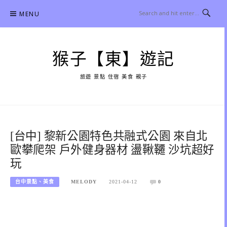
Skip
MENU
to
content
猴子【東】遊記
旅遊 景點 住宿 美食 親子
[台中] 黎新公園特色共融式公園 來自北
歐攀爬架 戶外健身器材 盪鞦韆 沙坑超好
玩
台中景點、美食
MELODY
2021-04-12
0