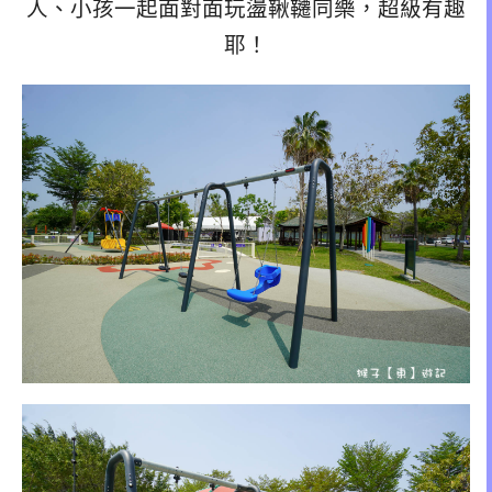
人、小孩一起面對面玩盪鞦韆同樂，超級有趣
耶！