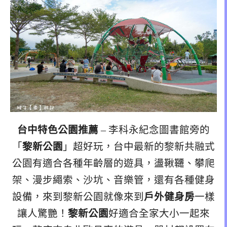
台中特色公園推薦
– 李科永紀念圖書館旁的
「
黎新公園
」超好玩，台中最新的黎新共融式
公園有適合各種年齡層的遊具，盪鞦韆、攀爬
架、漫步繩索、沙坑、音樂管，還有各種健身
設備，來到黎新公園就像來到
戶外健身房
一樣
讓人驚艷！
黎新公園
好適合全家大小一起來