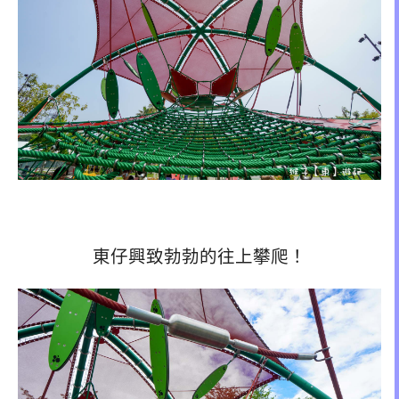
東仔興致勃勃的往上攀爬！