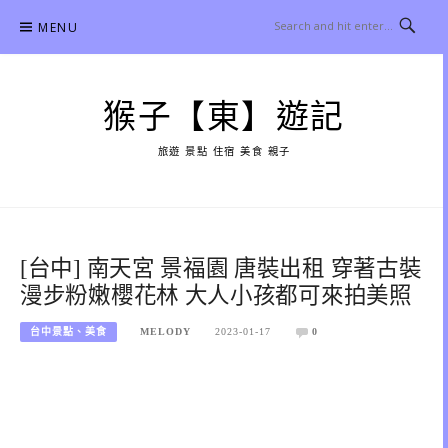
Skip
MENU
to
content
猴子【東】遊記
旅遊 景點 住宿 美食 親子
[台中] 南天宮 景福園 唐裝出租 穿著古裝
漫步粉嫩櫻花林 大人小孩都可來拍美照
台中景點、美食
MELODY
2023-01-17
0