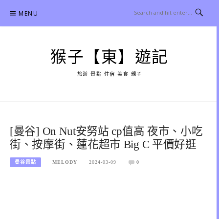
Skip
MENU
to
content
猴子【東】遊記
旅遊 景點 住宿 美食 親子
[曼谷] On Nut安努站 cp值高 夜市、小吃
街、按摩街、蓮花超市 Big C 平價好逛
曼谷景點
MELODY
2024-03-09
0