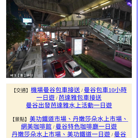
機場曼谷包車接送
曼谷包車10小時
【交通】
/
一日遊
芭達雅包車接送
/
曼谷出發芭達雅水上活動一日遊
美功鐵道市場、丹嫩莎朵水上市場、
【景點】
網美咖啡館
曼谷特色咖啡廳一日遊
/
丹嫩莎朵水上市場、美功鐵道一日遊
曼谷
/