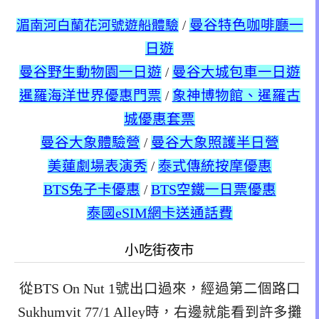
湄南河白蘭花河號遊船體驗
/
曼谷特色咖啡廳一
日遊
曼谷野生動物園一日遊
/
曼谷大城包車一日遊
暹羅海洋世界優惠門票
/
象神博物館、暹羅古
城優惠套票
曼谷大象體驗營
/
曼谷大象照護半日營
美蓮劇場表演秀
/
泰式傳統按摩優惠
BTS兔子卡優惠
/
BTS空鐵一日票優惠
泰國eSIM網卡送通話費
小吃街夜市
從BTS On Nut 1號出口過來，經過第二個路口
Sukhumvit 77/1 Alley時，右邊就能看到許多攤