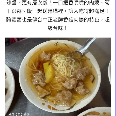
辣醬，更有層次感！一口把香噴噴的肉焿、筍
干跟麵、飯一起送進嘴裡，讓人吃得超滿足！
醃蘿蔔也是傳台中正老牌香菇肉焿的特色，超
級台味！