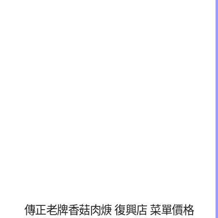
傳正老牌香菇肉焿 復興店 菜單價格