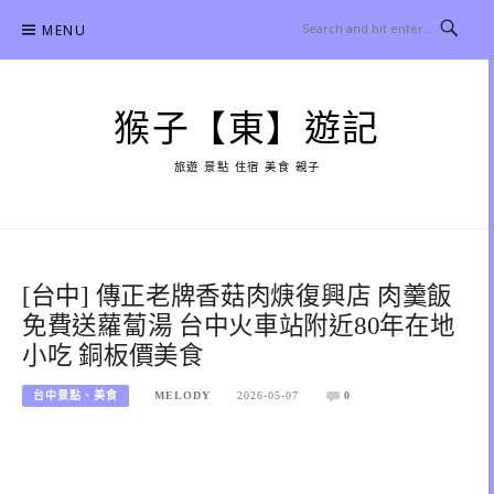
Skip
MENU
to
content
猴子【東】遊記
旅遊 景點 住宿 美食 親子
[台中] 傳正老牌香菇肉焿復興店 肉羹飯
免費送蘿蔔湯 台中火車站附近80年在地
小吃 銅板價美食
台中景點、美食
MELODY
2026-05-07
0