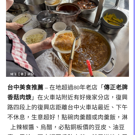
台中美食推薦
– 在地超過80年老店「
傳正老牌
香菇肉焿
」在火車站附近有好幾家分店，復興
路四段上的復興店距離台中火車站最近、下午
不休息，生意超好！點碗肉羹麵或肉羹飯，淋
上辣椒醬、烏醋，必點銅板價的豆皮、油豆