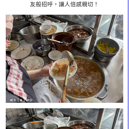
友般招呼，讓人倍感親切！