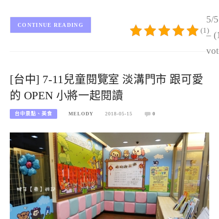
5/5
CONTINUE READING
(1)
– (
vot
[台中] 7-11兒童閱覽室 淡溝門市 跟可愛
的 OPEN 小將一起閱讀
台中景點、美食
MELODY
2018-05-15
0