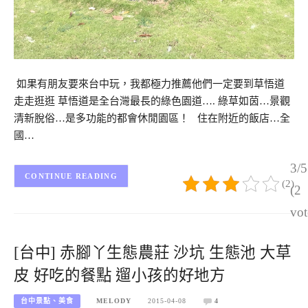
如果有朋友要來台中玩，我都極力推薦他們一定要到草悟道
走走逛逛 草悟道是全台灣最長的綠色園道…. 綠草如茵…景觀
清新脫俗…是多功能的都會休閒園區！ 住在附近的飯店…全
國…
3/5
CONTINUE READING
(2)
(2
vot
[台中] 赤腳丫生態農莊 沙坑 生態池 大草
皮 好吃的餐點 遛小孩的好地方
台中景點、美食
MELODY
2015-04-08
4