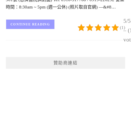
時間：8:30am ~ 5pm (週一公休) (照片取自官網) —&#8…
5/5
CONTINUE READING
(1)
– (
vot
贊助商連結