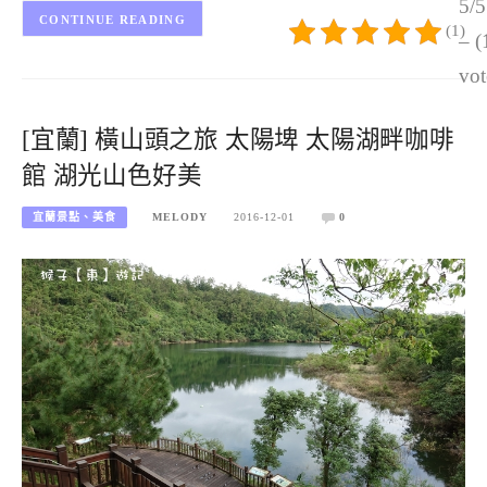
5/5
CONTINUE READING
(1)
– (
vot
[宜蘭] 橫山頭之旅 太陽埤 太陽湖畔咖啡
館 湖光山色好美
宜蘭景點、美食
MELODY
2016-12-01
0