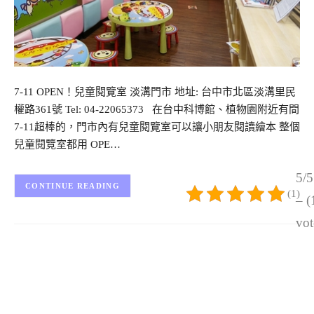
7-11 OPEN！兒童閱覽室 淡溝門市 地址: 台中市北區淡溝里民
權路361號 Tel: 04-22065373 在台中科博館、植物園附近有間
7-11超棒的，門市內有兒童閱覽室可以讓小朋友閱讀繪本 整個
兒童閱覽室都用 OPE…
5/5
CONTINUE READING
(1)
– (
vot