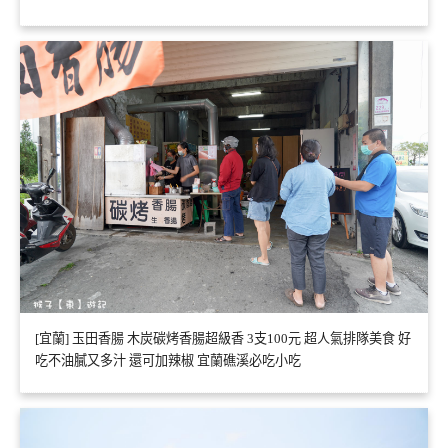
[宜蘭] 玉田香腸 木炭碳烤香腸超級香 3支100元 超人氣排隊美食 好
吃不油膩又多汁 還可加辣椒 宜蘭礁溪必吃小吃