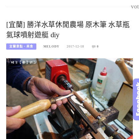
vot
[宜蘭] 勝洋水草休閒農場 原木筆 水草瓶
氣球噴射遊艇 diy
宜蘭景點、美食
MELODY
2017-12-18
0