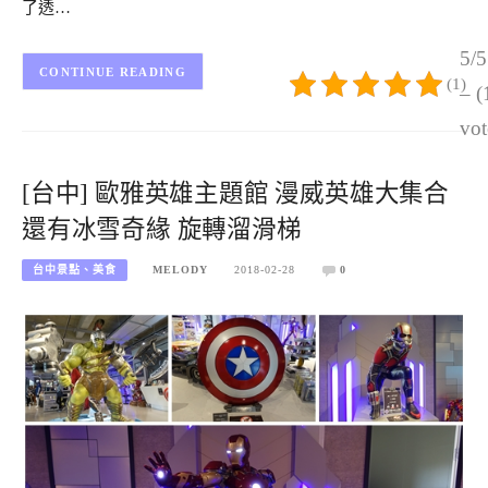
了透…
5/5
CONTINUE READING
(1)
– (
vot
[台中] 歐雅英雄主題館 漫威英雄大集合
還有冰雪奇緣 旋轉溜滑梯
台中景點、美食
MELODY
2018-02-28
0