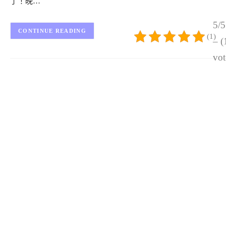
了！晚…
5/5
CONTINUE READING
(1)
– (
vot