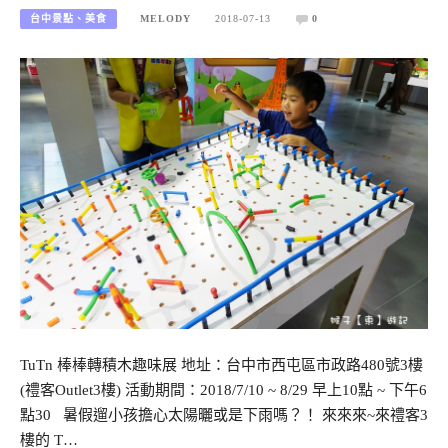
台中景點、美食
MELODY
2018-07-13
0
TuTn 棒棒轉積木趣味展 地址：台中市西屯區市政路480號3樓
(禮客Outlet3樓) 活動期間：2018/7/10 ~ 8/29 早上10點 ~ 下午6
點30 暑假遛小孩擔心太陽曬或是下雨嗎？！ 來來來~來禮客3
樓的 T…