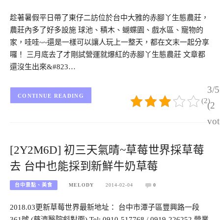
趁著暑假平日帶了東仔二訪位於台中大雅的赤腳丫生態農莊，
農莊內多了好多設施 球池、積木、蝴蝶園、戲水區、寵物的
家，哇哇~~還是一樣可以讓人玩上一整天，都在文末一起分享
囉！ 三月底去了才剛試營運就爆紅的赤腳丫生態農莊 文章都
還沒生出來&#823…
3/5
CONTINUE READING
(2)
(2
vot
[2Y2M6D] 初三天氣晴~草莓世界採草莓
去 台中也能採到新鮮牛奶草莓
台中景點、美食
MELODY
2014-02-04
0
2018.03更新草莓世界最新地址： 台中市潭子區豐興路一段
361號 (慈濟醫院斜對面) Tel: 0910-517768 / 0919-226252 營業