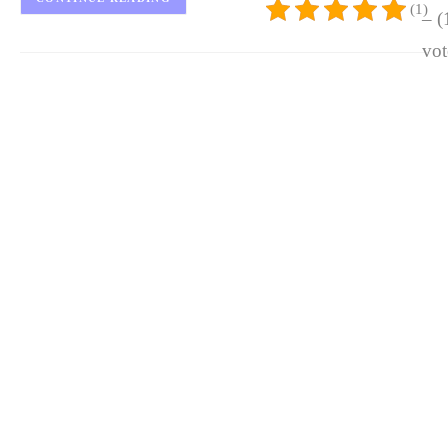
(1)
– (
vot