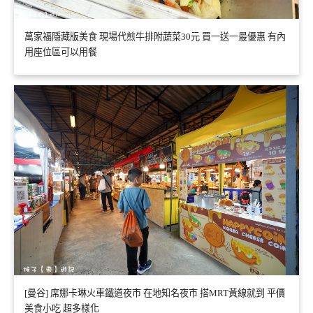
萬家福隱藏版美食 現場代煎牛排附蔬菜30元 買一送一最優惠 有內
用座位區可以用餐
[曼谷] 席娜卡琳火車鐵道夜市 在地知名夜市 搭MRT黃線就到 平價
美食小吃 超多樣化