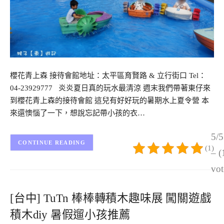
櫻花青上森 接待會館地址：太平區育賢路 & 立行街口 Tel：
04-23929777 炎炎夏日真的玩水最清涼 週末我們帶著東仔來
到櫻花青上森的接待會館 這兒有好好玩的暑期水上夏令營 本
來還懊惱了一下，想說忘記帶小孩的衣…
5/5
CONTINUE READING
(1)
– (
vot
[台中] TuTn 棒棒轉積木趣味展 闖關遊戲
積木diy 暑假遛小孩推薦