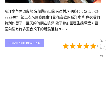
勝洋水草休閒農場 宜蘭縣員山鄉尚德村八甲路15-6號 Tel: 03-
9222487 第二次來到我跟東仔都很喜歡的勝洋水草 這次我們
特別停留了一整天的時間在這兒 除了參加園區生態導覽，園
區內還有許多適合親子的體驗活動 &nbs…
5/5
CONTINUE READING
(1)
– (
vot