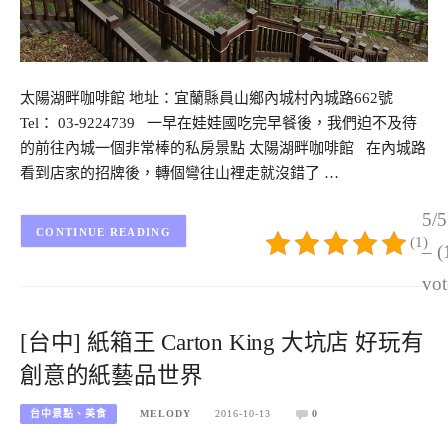
太陽湖畔咖啡館 地址：宜蘭縣員山鄉內城村內城路662號
Tel： 03-9224739 一早在娃娃國吃完早餐後，我們迫不及待
的前往內城一個非常棒的私房景點 太陽湖畔咖啡館 在內城路
看到店家的招牌後，轉個彎往山裡走就沒錯了 …
5/5
CONTINUE READING
(1)
– (
vot
[台中] 紙箱王 Carton King 大坑店 好玩有
創意的紙藝品世界
台中景點、美食
MELODY
2016-10-13
0