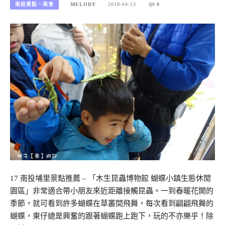
南投景點、美食
MELODY
2018-04-13
0
17 南投埔里景點推薦 – 「木生昆蟲博物館 蝴蝶小鎮生態休閒
園區」非常適合帶小朋友來近距離接觸昆蟲。一到春暖花開的
季節，就可看到許多蝴蝶在草叢間飛舞，每次看到翩翩飛舞的
蝴蝶，東仔總是興奮的跟著蝴蝶跑上跑下，玩的不亦樂乎！除