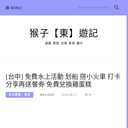
Skip
MENU
to
content
猴子【東】遊記
旅遊 景點 住宿 美食 親子
[台中] 免費水上活動 划船 搭小火車 打卡
分享再送餐券 免費兌換雞蛋糕
台中景點、美食
MELODY
2018-08-11
0