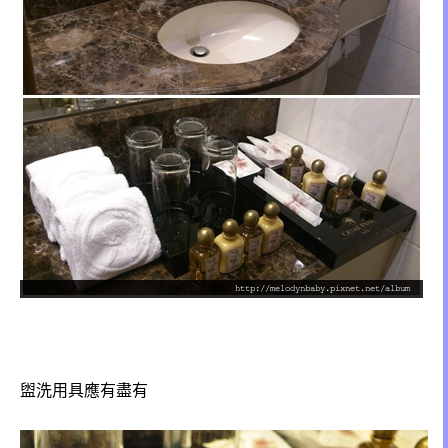
盥洗用具應有盡有