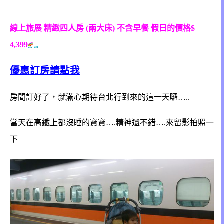
線上旅展 精緻四人房 (兩大床)
不含早餐
假日的價格$
4,399
優惠訂房請點我
房間訂好了，就滿心期待台北行到來的這一天囉…..
當天在高鐵上都沒睡的寶寶….精神還不錯….來留影拍照一
下