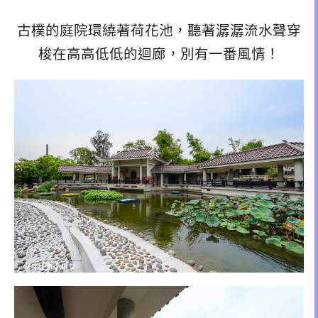
古樸的庭院環繞著荷花池，聽著潺潺流水聲穿
梭在高高低低的迴廊，別有一番風情！