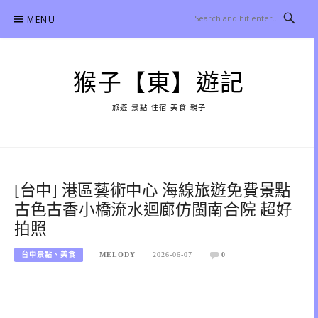
Skip
MENU
to
content
猴子【東】遊記
旅遊 景點 住宿 美食 親子
[台中] 港區藝術中心 海線旅遊免費景點
古色古香小橋流水迴廊仿閩南合院 超好
拍照
台中景點、美食
MELODY
2026-06-07
0